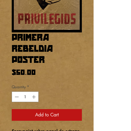
Primera
rebeldia
Poster
Price
$50.00
Quantity
*
Add to Cart