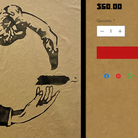
Pri
$50.00
Quantity
*