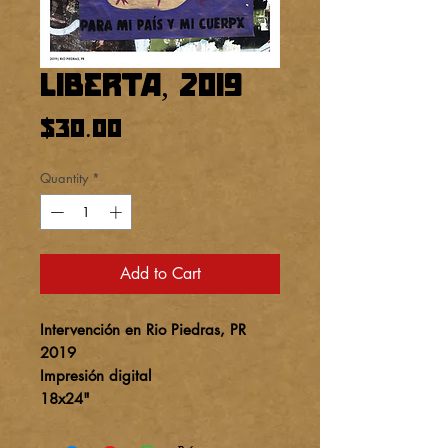
Libertá, 2019
Price
$30.00
Quantity
*
Add to Cart
Intervención en Rio Piedras, PR
2019
Impresión digital
18x24"