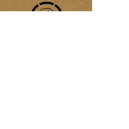
SUBSCRIBETE
APOYA
MUESTRA
GESTION
APORTE AL
POTE
Mayagüez, PR
BEMBAPRINTS.PR@GMAIL.C
OM